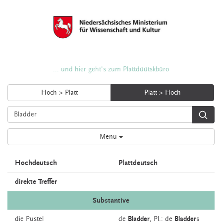
... und hier geht's zum Plattdüütskbüro
Hoch > Platt
Platt > Hoch
Menü
Hochdeutsch
Plattdeutsch
direkte Treffer
Substantive
die
Pustel
de
Bladder
, Pl.: de
Bladder
s