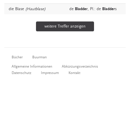
die
Blase
(Hautblase)
de
Bladder
, Pl.: de
Bladder
s
weitere Treffer anzeigen
Bücher
Buurman
Allgemeine Informationen
Abkürzungsverzeichnis
Datenschutz
Impressum
Kontakt