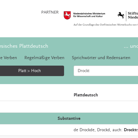
PARTNER
Auf der Grundlage des Ostfriesischen Wörterbuchs von 
esisches Plattdeutsch
... un
e Verben
Regelmäßige Verben
Sprichwörter und Redensarten
Platt > Hoch
Plattdeutsch
Substantive
de
Drockde,
Drockd,
auch:
Drockt
e