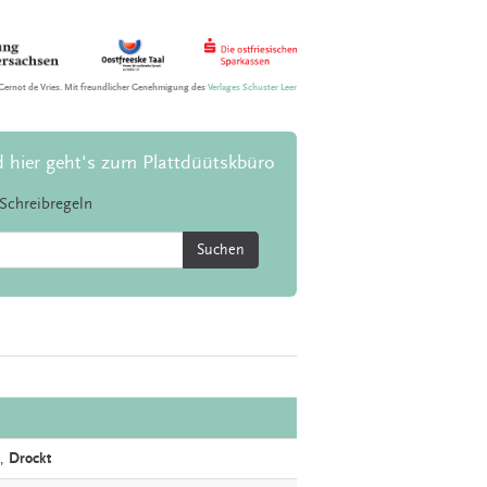
Gernot de Vries. Mit freundlicher Genehmigung des
Verlages Schuster Leer
d hier geht's zum Plattdüütskbüro
Schreibregeln
Suchen
,
Drockt