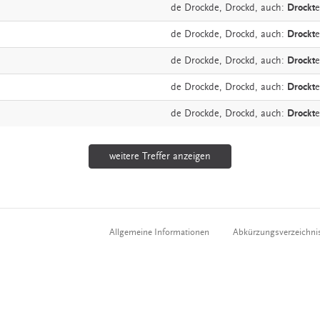
de
Drockde,
Drockd,
auch:
Drockt
e
de
Drockde,
Drockd,
auch:
Drockt
e
de
Drockde,
Drockd,
auch:
Drockt
e
de
Drockde,
Drockd,
auch:
Drockt
e
de
Drockde,
Drockd,
auch:
Drockt
e
weitere Treffer anzeigen
Allgemeine Informationen
Abkürzungsverzeichni