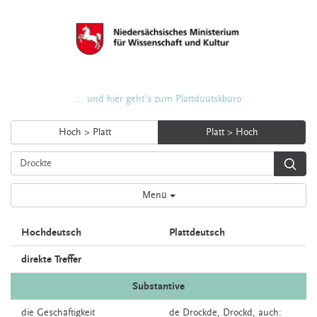
... und hier geht's zum Plattdüütskbüro
Hoch > Platt
Platt > Hoch
Menü
Hochdeutsch
Plattdeutsch
direkte Treffer
Substantive
die
Geschäftigkeit
de
Drockde,
Drockd,
auch: