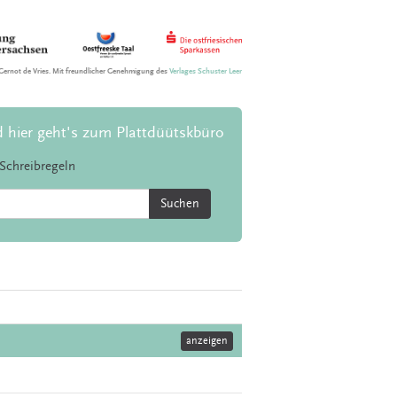
Gernot de Vries. Mit freundlicher Genehmigung des
Verlages Schuster Leer
d hier geht's zum Plattdüütskbüro
Schreibregeln
Suchen
anzeigen