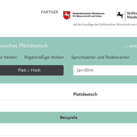
PARTNER
Auf der Grundlage des Ostfriesischen Wörterbuchs von 
esisches Plattdeutsch
... un
e Verben
Regelmäßige Verben
Sprichwörter und Redensarten
Platt > Hoch
Plattdeutsch
Beispiele