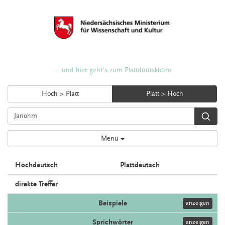
... und hier geht's zum Plattdüütskbüro
Hoch > Platt
Platt > Hoch
Menü
Hochdeutsch
Plattdeutsch
direkte Treffer
Beispiele
anzeigen
Sprichwörter
anzeigen