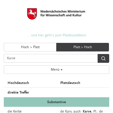
... und hier geht's zum Plattdüütskbüro
Hoch > Platt
Platt > Hoch
Menü
Hochdeutsch
Plattdeutsch
direkte Treffer
Substantive
die
Kerbe
de
Karv,
auch:
Karve
, Pl.: de