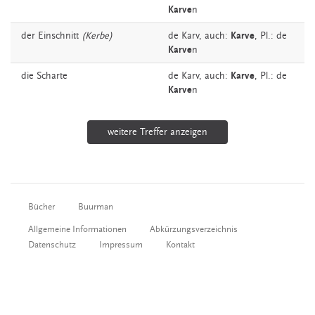
Karve
n
der
Einschnitt
(Kerbe)
de
Karv,
auch:
Karve
, Pl.: de
Karve
n
die
Scharte
de
Karv,
auch:
Karve
, Pl.: de
Karve
n
weitere Treffer anzeigen
Bücher
Buurman
Allgemeine Informationen
Abkürzungsverzeichnis
Datenschutz
Impressum
Kontakt