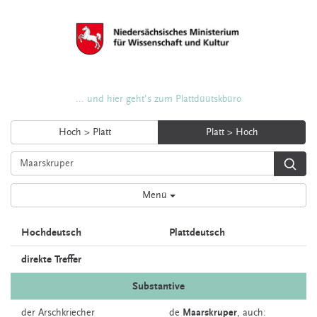
... und hier geht's zum Plattdüütskbüro
Hoch > Platt
Platt > Hoch
Menü
Hochdeutsch
Plattdeutsch
direkte Treffer
Substantive
der
Arschkriecher
de
Maarskruper
,
auch: