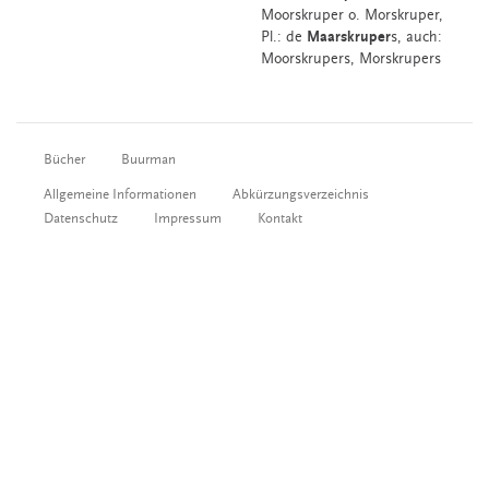
Moorskruper
o.
Morskruper
,
Pl.: de
Maarskruper
s, auch:
Moorskrupers, Morskrupers
Bücher
Buurman
Allgemeine Informationen
Abkürzungsverzeichnis
Datenschutz
Impressum
Kontakt