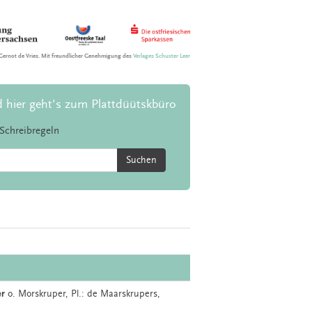
Gernot de Vries. Mit freundlicher Genehmigung des
Verlages Schuster Leer
d hier geht's zum Plattdüütskbüro
Schreibregeln
Suchen
r
o.
Morskruper
, Pl.: de Maarskrupers,