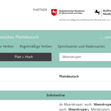
PARTNER
Auf der Grundlage des Ostfriesischen Wörterbuchs von 
esisches Plattdeutsch
... un
e Verben
Regelmäßige Verben
Sprichwörter und Redensarten
Platt > Hoch
Plattdeutsch
Substantive
de
Maarskruper,
auch:
Moorskrupe
auch:
Moorskruper
s, Morskrupers