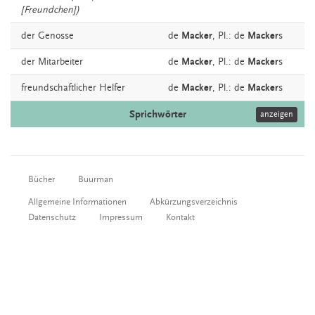
[Freundchen])
der
Genosse
de
Macker
, Pl.: de
Macker
s
der
Mitarbeiter
de
Macker
, Pl.: de
Macker
s
freundschaftlicher
Helfer
de
Macker
, Pl.: de
Macker
s
Sprichwörter
anzeigen
Bücher
Buurman
Allgemeine Informationen
Abkürzungsverzeichnis
Datenschutz
Impressum
Kontakt