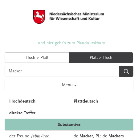
... und hier geht's zum Plattdüütskbüro
Hoch > Platt
Platt > Hoch
Menü
Hochdeutsch
Plattdeutsch
direkte Treffer
Substantive
der
Freund
(abw./iron.
de
Macker
, Pl.: de
Macker
s