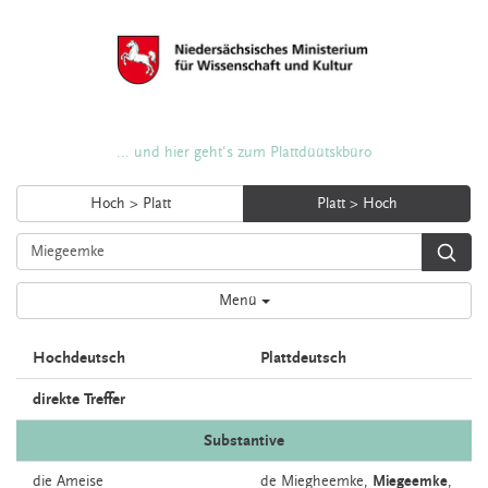
... und hier geht's zum Plattdüütskbüro
Hoch > Platt
Platt > Hoch
Menü
Hochdeutsch
Plattdeutsch
direkte Treffer
Substantive
die
Ameise
de
Miegheemke,
Miegeemke
,