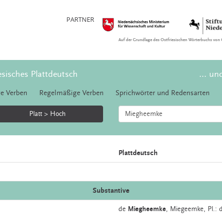
PARTNER
Auf der Grundlage des Ostfriesischen Wörterbuchs von 
esisches Plattdeutsch
... un
e Verben
Regelmäßige Verben
Sprichwörter und Redensarten
Platt > Hoch
Plattdeutsch
Substantive
de
Miegheemke
,
Miegeemke
, Pl.: