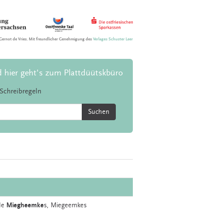
Gernot de Vries. Mit freundlicher Genehmigung des
Verlages Schuster Leer
d hier geht's zum Plattdüütskbüro
Schreibregeln
Suchen
 de
Miegheemke
s, Miegeemkes