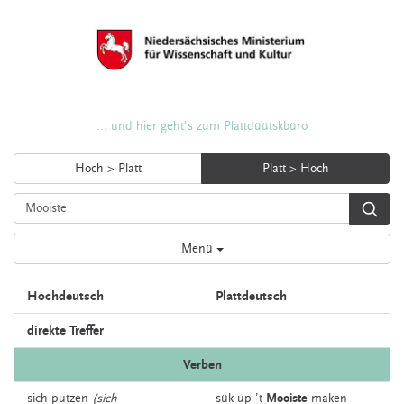
... und hier geht's zum Plattdüütskbüro
Hoch > Platt
Platt > Hoch
Menü
Hochdeutsch
Plattdeutsch
direkte Treffer
Verben
sich
putzen
(sich
sük up ’t
Mooiste
maken