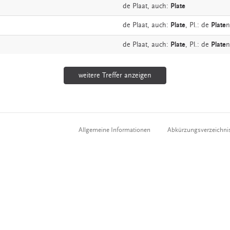
de
Plaat,
auch:
Plate
de
Plaat,
auch:
Plate
, Pl.: de
Plate
n
de
Plaat,
auch:
Plate
, Pl.: de
Plate
n
weitere Treffer anzeigen
Allgemeine Informationen
Abkürzungsverzeichni