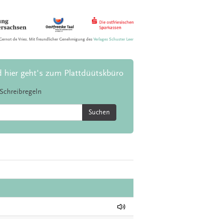
Gernot de Vries. Mit freundlicher Genehmigung des
Verlages Schuster Leer
d hier geht's zum Plattdüütskbüro
Schreibregeln
Suchen