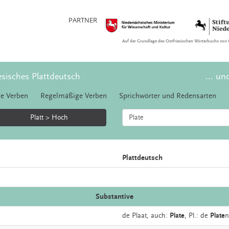
PARTNER
Auf der Grundlage des Ostfriesischen Wörterbuchs von 
esisches Plattdeutsch
... un
e Verben
Regelmäßige Verben
Sprichwörter und Redensarten
Platt > Hoch
Plattdeutsch
Substantive
de
Plaat,
auch:
Plate
, Pl.: de
Plate
n