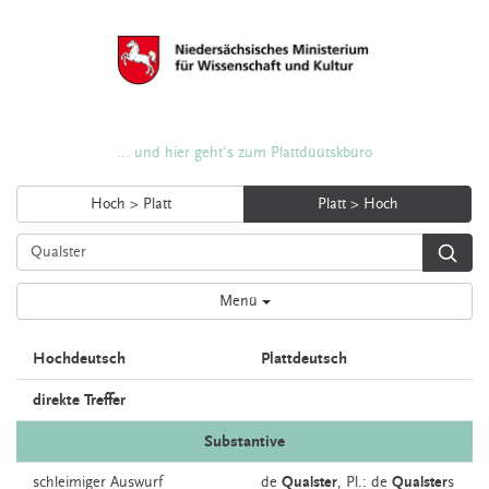
... und hier geht's zum Plattdüütskbüro
Hoch > Platt
Platt > Hoch
Menü
Hochdeutsch
Plattdeutsch
direkte Treffer
Substantive
schleimiger
Auswurf
de
Qualster
, Pl.: de
Qualster
s