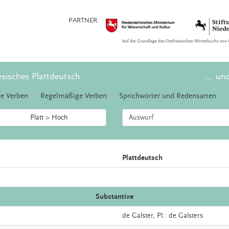
PARTNER
Auf der Grundlage des Ostfriesischen Wörterbuchs von 
esisches Plattdeutsch
... un
e Verben
Regelmäßige Verben
Sprichwörter und Redensarten
Platt > Hoch
Plattdeutsch
Substantive
de
Galster
, Pl.: de Galsters