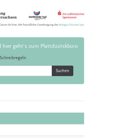
Gernot de Vries. Mit freundlicher Genehmigung des
Verlages Schuster Leer
d hier geht's zum Plattdüütskbüro
Schreibregeln
Suchen