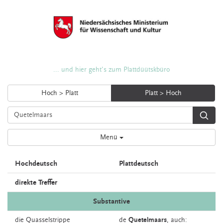
... und hier geht's zum Plattdüütskbüro
Hoch > Platt
Platt > Hoch
Menü
Hochdeutsch
Plattdeutsch
direkte Treffer
Substantive
die
Quasselstrippe
de
Quetelmaars
,
auch: