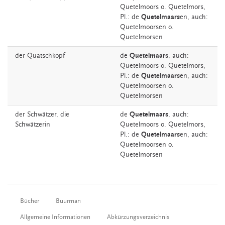
Quetelmoors
o.
Quetelmors
,
Pl.: de
Quetelmaars
en, auch:
Quetelmoorsen o.
Quetelmorsen
der
Quatschkopf
de
Quetelmaars
,
auch:
Quetelmoors
o.
Quetelmors
,
Pl.: de
Quetelmaars
en, auch:
Quetelmoorsen o.
Quetelmorsen
der
Schwätzer,
die
de
Quetelmaars
,
auch:
Schwätzerin
Quetelmoors
o.
Quetelmors
,
Pl.: de
Quetelmaars
en, auch:
Quetelmoorsen o.
Quetelmorsen
Bücher
Buurman
Allgemeine Informationen
Abkürzungsverzeichnis