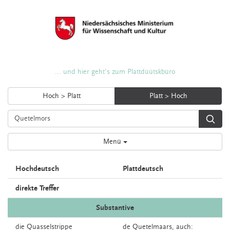
... und hier geht's zum Plattdüütskbüro
Hoch > Platt
Platt > Hoch
Menü
Hochdeutsch
Plattdeutsch
direkte Treffer
Substantive
die
Quasselstrippe
de
Quetelmaars,
auch: