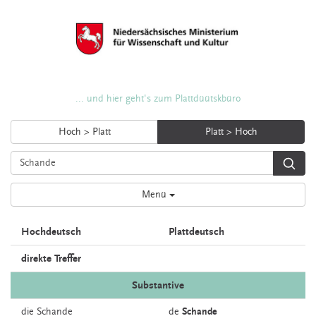
... und hier geht's zum Plattdüütskbüro
Hoch > Platt
Platt > Hoch
Menü
Hochdeutsch
Plattdeutsch
direkte Treffer
Substantive
die
Schande
de
Schande