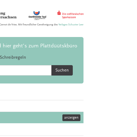
Gernot de Vries. Mit freundlicher Genehmigung des
Verlages Schuster Leer
d hier geht's zum Plattdüütskbüro
Schreibregeln
Suchen
anzeigen