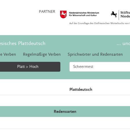
PARTNER
Auf der Grundlage des Ostfriesischen Wörterbuchs von 
esisches Plattdeutsch
... un
e Verben
Regelmäßige Verben
Sprichwörter und Redensarten
Platt > Hoch
Plattdeutsch
Redensarten