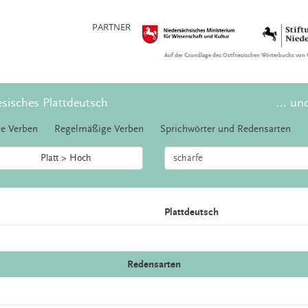
PARTNER
Auf der Grundlage des Ostfriesischen Wörterbuchs von 
esisches Plattdeutsch
... un
e Verben
Regelmäßige Verben
Sprichwörter und Redensarten
Platt > Hoch
Plattdeutsch
Redensarten