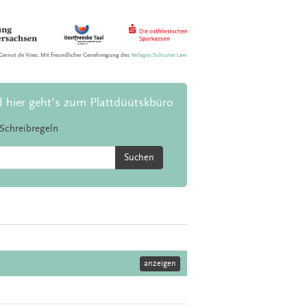
Gernot de Vries. Mit freundlicher Genehmigung des
Verlages Schuster Leer
d hier geht's zum Plattdüütskbüro
Schreibregeln
Suchen
anzeigen