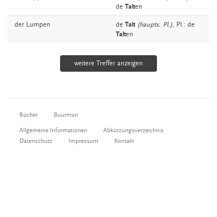
de
Talt
en
der
Lumpen
de
Talt
(haupts. Pl.)
, Pl.: de
Talt
en
weitere Treffer anzeigen
Bücher
Buurman
Allgemeine Informationen
Abkürzungsverzeichnis
Datenschutz
Impressum
Kontakt