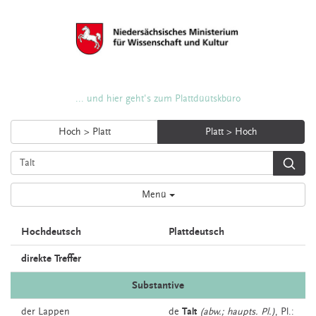
... und hier geht's zum Plattdüütskbüro
Hoch > Platt
Platt > Hoch
Menü
Hochdeutsch
Plattdeutsch
direkte Treffer
Substantive
der
Lappen
de
Talt
(abw.; haupts. Pl.)
, Pl.: