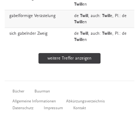
Twill
en
gabelförmige
Verästelung
de
Twill
,
auch:
Twill
e
, Pl.: de
Twill
en
sich gabelnder
Zweig
de
Twill
,
auch:
Twill
e
, Pl.: de
Twill
en
weitere Treffer anzeigen
Bücher
Buurman
Allgemeine Informationen
Abkürzungsverzeichnis
Datenschutz
Impressum
Kontakt