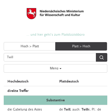
... und hier geht's zum Plattdüütskbüro
Hoch > Platt
Platt > Hoch
Menü
Hochdeutsch
Plattdeutsch
direkte Treffer
Substantive
die
Gabelung
des Astes
de
Twill
,
auch:
Twill
e
, Pl.: de