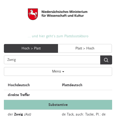
... und hier geht's zum Plattdüütskbüro
Hoch > Platt
Platt > Hoch
Menü
Hochdeutsch
Plattdeutsch
direkte Treffer
Substantive
der
Zweig
(Ast)
de
Tack,
auch:
Tacke
, Pl.: de