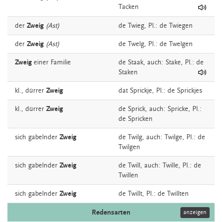
Tacken
der
Zweig
(Ast)
de
Twieg
, Pl.: de Twiegen
der
Zweig
(Ast)
de
Twelg
, Pl.: de Twelgen
Zweig
einer Familie
de
Staak,
auch:
Stake
, Pl.: de
Staken
kl., dürrer
Zweig
dat
Sprickje
, Pl.: de Sprickjes
kl., dürrer
Zweig
de
Sprick,
auch:
Spricke
, Pl.:
de Spricken
sich gabelnder
Zweig
de
Twilg,
auch:
Twilge
, Pl.: de
Twilgen
sich gabelnder
Zweig
de
Twill,
auch:
Twille
, Pl.: de
Twillen
sich gabelnder
Zweig
de
Twillt
, Pl.: de Twillten
Redensarten
anzeigen