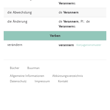
Verannern
s
die
Abwechslung
de
Verannern
die
Änderung
de
Verannern
, Pl.: de
Verannern
s
Verben
verändern
verannern
Konjugationsmuster
Bücher
Buurman
Allgemeine Informationen
Abkürzungsverzeichnis
Datenschutz
Impressum
Kontakt