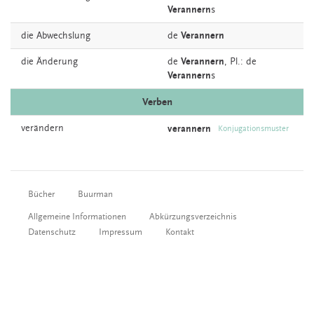
Verannern
s
die
Abwechslung
de
Verannern
die
Änderung
de
Verannern
, Pl.: de
Verannern
s
Verben
verändern
verannern
Konjugationsmuster
Bücher
Buurman
Allgemeine Informationen
Abkürzungsverzeichnis
Datenschutz
Impressum
Kontakt