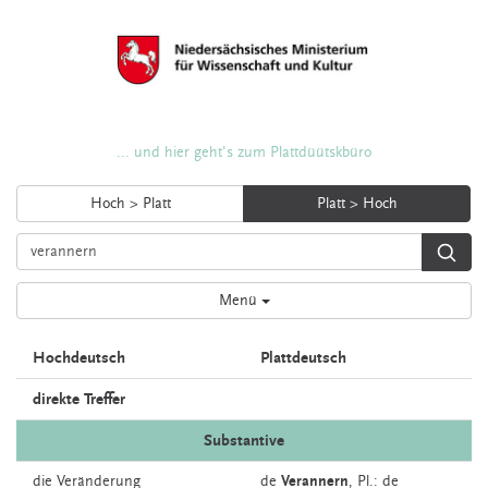
... und hier geht's zum Plattdüütskbüro
Hoch > Platt
Platt > Hoch
Menü
Hochdeutsch
Plattdeutsch
direkte Treffer
Substantive
die
Veränderung
de
Verannern
, Pl.: de