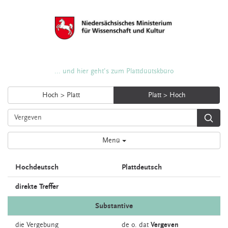
... und hier geht's zum Plattdüütskbüro
Hoch > Platt
Platt > Hoch
Menü
Hochdeutsch
Plattdeutsch
direkte Treffer
Substantive
die
Vergebung
de o. dat
Vergeven