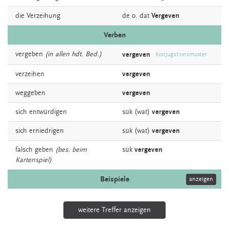
die
Verzeihung
de o. dat
Vergeven
Verben
vergeben
(in allen hdt. Bed.)
vergeven
Konjugationsmuster
verzeihen
vergeven
weggeben
vergeven
sich
entwürdigen
sük (wat)
vergeven
sich
erniedrigen
sük (wat)
vergeven
falsch
geben
(bes. beim
sük
vergeven
Kartenspiel)
Beispiele
anzeigen
weitere Treffer anzeigen