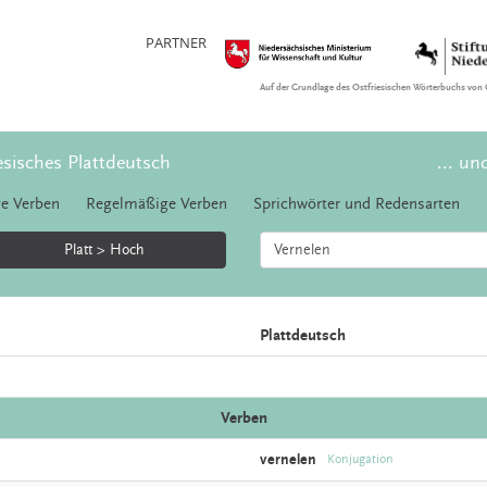
PARTNER
Auf der Grundlage des Ostfriesischen Wörterbuchs von 
esisches Plattdeutsch
... un
e Verben
Regelmäßige Verben
Sprichwörter und Redensarten
Platt > Hoch
Plattdeutsch
Verben
vernelen
Konjugation