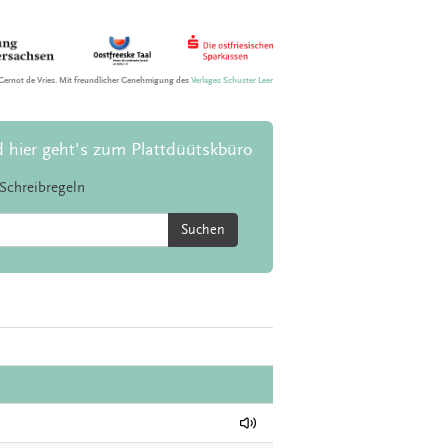
Gernot de Vries. Mit freundlicher Genehmigung des
Verlages Schuster Leer
d hier geht's zum Plattdüütskbüro
Schreibregeln
Suchen