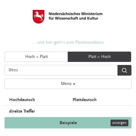
... und hier geht's zum Plattdüütskbüro
Hoch > Platt
Platt > Hoch
Menü
Hochdeutsch
Plattdeutsch
direkte Treffer
Beispiele
anzeigen