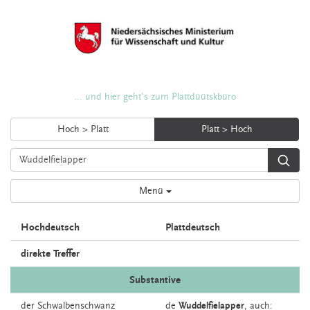
... und hier geht's zum Plattdüütskbüro
Hoch > Platt
Platt > Hoch
Menü
Hochdeutsch
Plattdeutsch
direkte Treffer
Substantive
der
Schwalbenschwanz
de
Wuddelfielapper
,
auch: