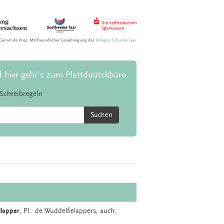
Gernot de Vries. Mit freundlicher Genehmigung des
Verlages Schuster Leer
d hier geht's zum Plattdüütskbüro
Schreibregeln
Suchen
ilapper
, Pl.: de Wuddelfielappers, auch: