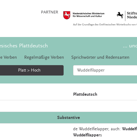
PARTNER
Auf der Grundlage des Ostfriesischen Wörterbuchs von 
esisches Plattdeutsch
... un
e Verben
Regelmäßige Verben
Sprichwörter und Redensarten
Platt > Hoch
Plattdeutsch
Substantive
de
Wuddelfielapper,
auch:
Wuddelf
Wuddelfilapper
s