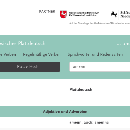
PARTNER
Auf der Grundlage des Ostfriesischen Wörterbuchs von 
esisches Plattdeutsch
... un
e Verben
Regelmäßige Verben
Sprichwörter und Redensarten
Platt > Hoch
Plattdeutsch
Adjektive und Adverbien
amenn
,
auch:
amenn
e