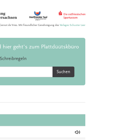
Gernot de Vries. Mit freundlicher Genehmigung des
Verlages Schuster Leer
d hier geht's zum Plattdüütskbüro
Schreibregeln
Suchen