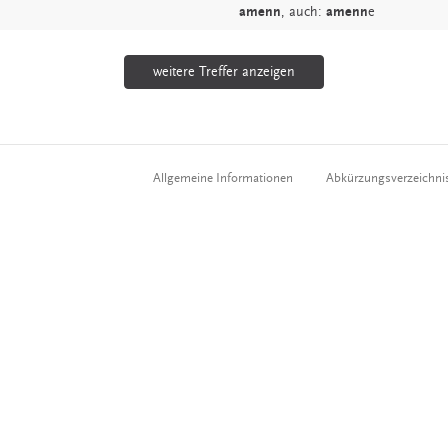
amenn
,
auch:
amenn
e
weitere Treffer anzeigen
Allgemeine Informationen
Abkürzungsverzeichni