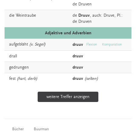
de Druven
die
Weintraube
de
Druuv
,
auch:
Druve
, Pl.:
de Druven
Adjektive und Adverbien
aufgebläht
(v. Segel)
druuv
Flexion
Komparation
drall
druuv
gedrungen
druuv
fest
(hart, derb)
druuv
(selten)
weitere Treffer anzeigen
Bücher
Buurman