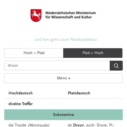
... und hier geht's zum Plattdüütskbüro
Hoch > Platt
Platt > Hoch
Menü
Hochdeutsch
Plattdeutsch
direkte Treffer
Substantive
die
Traube
(Weintraube)
de
Druuv
,
auch:
Druve
, Pl.: