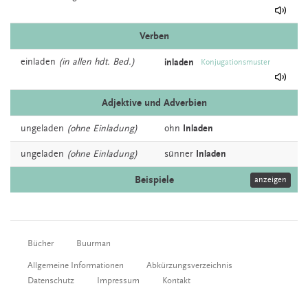
Verben
einladen
(in allen hdt. Bed.)
inladen
Konjugationsmuster
Adjektive und Adverbien
ungeladen
(ohne Einladung)
ohn
Inladen
ungeladen
(ohne Einladung)
sünner
Inladen
Beispiele
anzeigen
Bücher
Buurman
Allgemeine Informationen
Abkürzungsverzeichnis
Datenschutz
Impressum
Kontakt