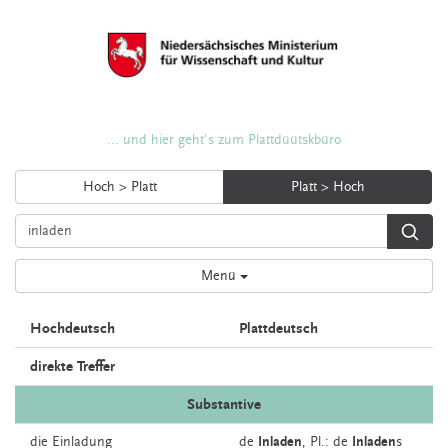
... und hier geht's zum Plattdüütskbüro
Hoch > Platt
Platt > Hoch
Menü
Hochdeutsch
Plattdeutsch
direkte Treffer
Substantive
die
Einladung
de
Inladen
, Pl.: de
Inladen
s