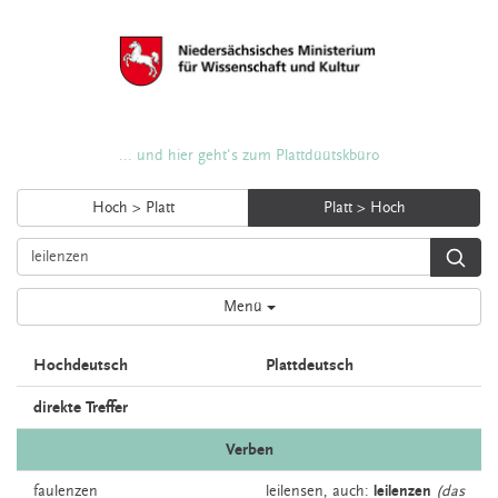
... und hier geht's zum Plattdüütskbüro
Hoch > Platt
Platt > Hoch
Menü
Hochdeutsch
Plattdeutsch
direkte Treffer
Verben
faulenzen
leilensen,
auch:
leilenzen
(das