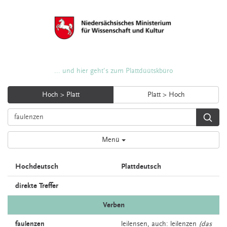
... und hier geht's zum Plattdüütskbüro
Hoch > Platt
Platt > Hoch
Menü
Hochdeutsch
Plattdeutsch
direkte Treffer
Verben
faulenzen
leilensen,
auch:
leilenzen
(das