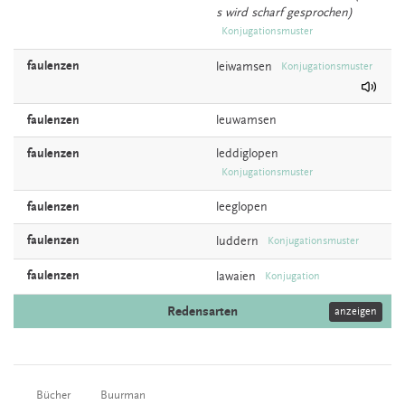
s wird scharf gesprochen)
Konjugationsmuster
faulenzen
leiwamsen
Konjugationsmuster
faulenzen
leuwamsen
faulenzen
leddiglopen
Konjugationsmuster
faulenzen
leeglopen
faulenzen
luddern
Konjugationsmuster
faulenzen
lawaien
Konjugation
Redensarten
anzeigen
Bücher
Buurman