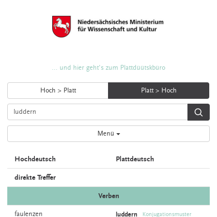
... und hier geht's zum Plattdüütskbüro
Hoch > Platt
Platt > Hoch
Menü
Hochdeutsch
Plattdeutsch
direkte Treffer
Verben
faulenzen
luddern
Konjugationsmuster