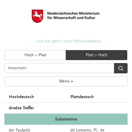
... und hier geht's zum Plattdüütskbüro
Hoch > Platt
Platt > Hoch
Menü
Hochdeutsch
Plattdeutsch
direkte Treffer
Substantive
der
Faulpelz
de
Leiwams
, Pl.: de