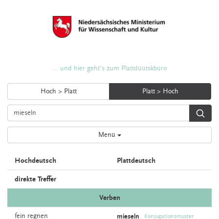
... und hier geht's zum Plattdüütskbüro
Hoch > Platt
Platt > Hoch
Menü
Hochdeutsch
Plattdeutsch
direkte Treffer
Verben
fein
regnen
mieseln
Konjugationsmuster