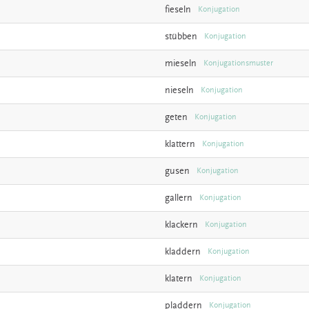
fieseln
Konjugation
stübben
Konjugation
mieseln
Konjugationsmuster
nieseln
Konjugation
geten
Konjugation
klattern
Konjugation
gusen
Konjugation
gallern
Konjugation
klackern
Konjugation
kladdern
Konjugation
klatern
Konjugation
pladdern
Konjugation