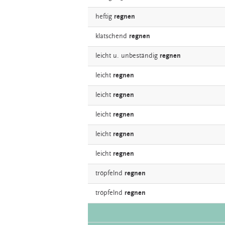
heftig
regnen
klatschend
regnen
leicht u. unbeständig
regnen
leicht
regnen
leicht
regnen
leicht
regnen
leicht
regnen
leicht
regnen
tröpfelnd
regnen
tröpfelnd
regnen