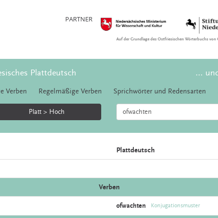
PARTNER
Auf der Grundlage des Ostfriesischen Wörterbuchs von 
esisches Plattdeutsch
... un
e Verben
Regelmäßige Verben
Sprichwörter und Redensarten
Platt > Hoch
Plattdeutsch
Verben
ofwachten
Konjugationsmuster