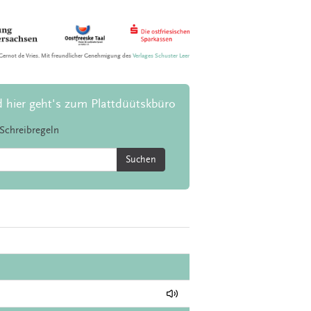
Gernot de Vries. Mit freundlicher Genehmigung des
Verlages Schuster Leer
d hier geht's zum Plattdüütskbüro
Schreibregeln
Suchen