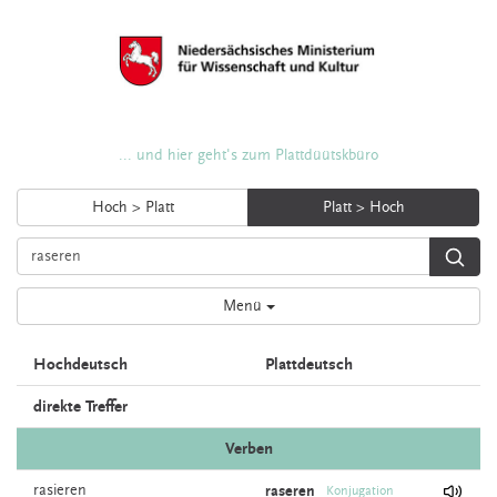
... und hier geht's zum Plattdüütskbüro
Hoch > Platt
Platt > Hoch
Menü
Hochdeutsch
Plattdeutsch
direkte Treffer
Verben
rasieren
raseren
Konjugation