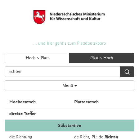
... und hier geht's zum Plattdüütskbüro
Hoch > Platt
Platt > Hoch
Menü
Hochdeutsch
Plattdeutsch
direkte Treffer
Substantive
die
Richtung
de
Richt
, Pl.: de
Richten