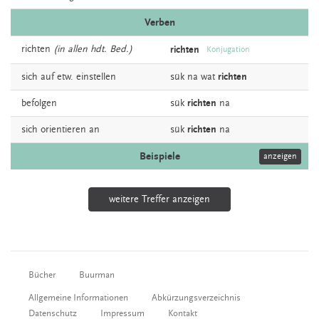
Verben
richten
(in allen hdt. Bed.)
richten
Konjugation
sich auf etw.
einstellen
sük na wat
richten
befolgen
sük
richten
na
sich
orientieren
an
sük
richten
na
Beispiele
anzeigen
weitere Treffer anzeigen
Bücher
Buurman
Allgemeine Informationen
Abkürzungsverzeichnis
Datenschutz
Impressum
Kontakt