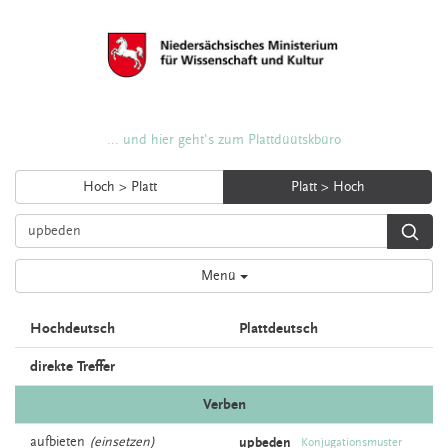
... und hier geht's zum Plattdüütskbüro
Hoch > Platt
Platt > Hoch
Menü
Hochdeutsch
Plattdeutsch
direkte Treffer
Verben
aufbieten
(einsetzen)
upbeden
Konjugationsmuster