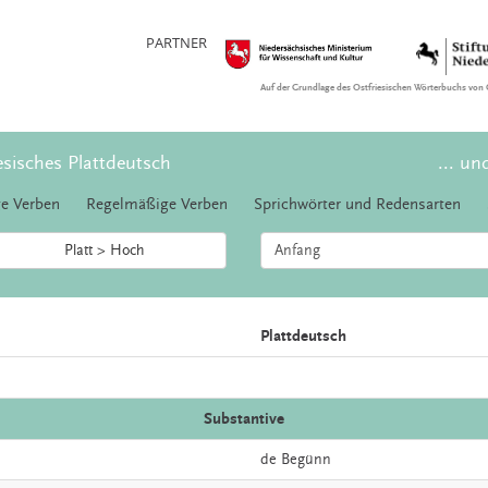
PARTNER
Auf der Grundlage des Ostfriesischen Wörterbuchs von 
esisches Plattdeutsch
... un
e Verben
Regelmäßige Verben
Sprichwörter und Redensarten
Platt > Hoch
Plattdeutsch
Substantive
de
Begünn