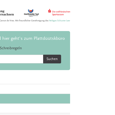
Gernot de Vries. Mit freundlicher Genehmigung des
Verlages Schuster Leer
d hier geht's zum Plattdüütskbüro
Schreibregeln
Suchen