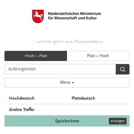
... und hier geht's zum Plattdüütskbüro
Hoch > Platt
Platt > Hoch
Menü
Hochdeutsch
Plattdeutsch
direkte Treffer
Sprichwörter
anzeigen