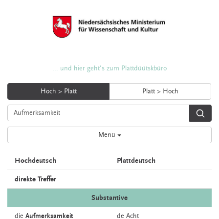
... und hier geht's zum Plattdüütskbüro
Hoch > Platt
Platt > Hoch
Menü
Hochdeutsch
Plattdeutsch
direkte Treffer
Substantive
die
Aufmerksamkeit
de
Acht