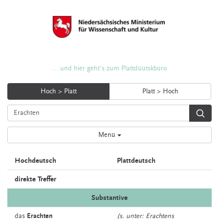
... und hier geht's zum Plattdüütskbüro
Hoch > Platt
Platt > Hoch
Menü
Hochdeutsch
Plattdeutsch
direkte Treffer
Substantive
das
Erachten
(s. unter: Erachtens