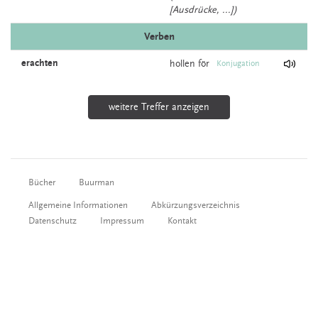
[Ausdrücke, ...])
Verben
erachten
hollen
för
Konjugation
weitere Treffer anzeigen
Bücher
Buurman
Allgemeine Informationen
Abkürzungsverzeichnis
Datenschutz
Impressum
Kontakt