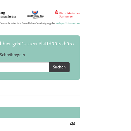
Gernot de Vries. Mit freundlicher Genehmigung des
Verlages Schuster Leer
d hier geht's zum Plattdüütskbüro
Schreibregeln
Suchen