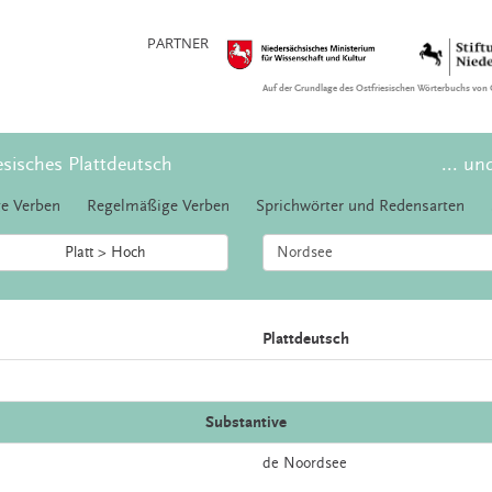
PARTNER
Auf der Grundlage des Ostfriesischen Wörterbuchs von 
esisches Plattdeutsch
... un
e Verben
Regelmäßige Verben
Sprichwörter und Redensarten
Platt > Hoch
Plattdeutsch
Substantive
de
Noordsee