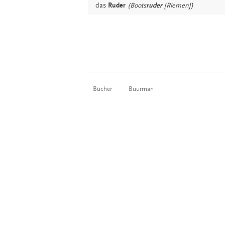
das
Ruder
(Boots
ruder
[Riemen])
Bücher
Buurman