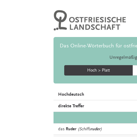
Das Online-Wörterbuch für ostfri
Unregelmäßig
Hoch > Platt
Hochdeutsch
direkte Treffer
das
Ruder
(Schiffs
ruder
)