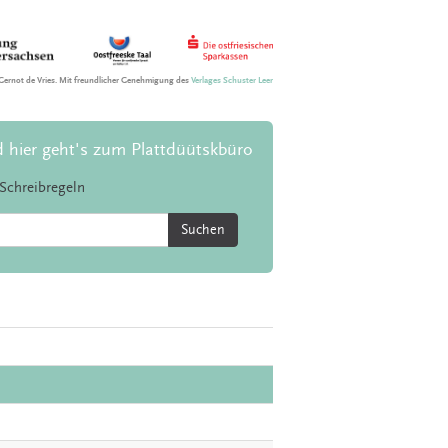
Gernot de Vries. Mit freundlicher Genehmigung des
Verlages Schuster Leer
d hier geht's zum Plattdüütskbüro
Schreibregeln
Suchen