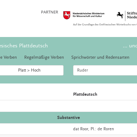
PARTNER
Auf der Grundlage des Ostfriesischen Wörterbuchs von 
esisches Plattdeutsch
... un
e Verben
Regelmäßige Verben
Sprichwörter und Redensarten
Platt > Hoch
Plattdeutsch
Substantive
dat
Roor
, Pl.: de Roren