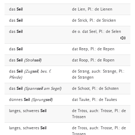
das
Seil
de
Lien
, Pl.: de Lienen
das
Seil
de
Strick
, Pl.: de Stricken
das
Seil
de o. dat
Seel
, Pl.: de Selen
das
Seil
dat
Reep
, Pl.: de Repen
das
Seil
(Stroh
seil
)
dat
Roop
, Pl.: de Ropen
das
Seil
(Zug
seil
, bes. f.
de
Sträng,
auch:
Stränge
, Pl.:
Pferde)
de Strängen
das
Seil
(Spann
seil
am Segel)
de
Schoot
, Pl.: de Schoten
dünnes
Seil
(Sprung
seil
)
dat
Tauke
, Pl.: de Taukes
langes, schweres
Seil
de
Tröss,
auch:
Trösse
, Pl.: de
Trössen
langes, schweres
Seil
de
Tross,
auch:
Trosse
, Pl.: de
Trossen